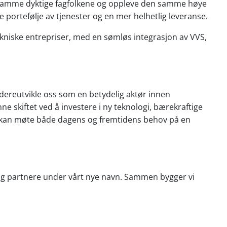
de samme dyktige fagfolkene og oppleve den samme høye
re portefølje av tjenester og en mer helhetlig leveranse.
tekniske entrepriser, med en sømløs integrasjon av VVS,
dereutvikle oss som en betydelig aktør innen
ønne skiftet ved å investere i ny teknologi, bærekraftige
 vi kan møte både dagens og fremtidens behov på en
 og partnere under vårt nye navn. Sammen bygger vi