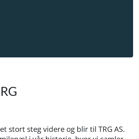
 TRG
 stort steg videre og blir til
TRG AS
.
lepæl i vår historie, hvor vi samler