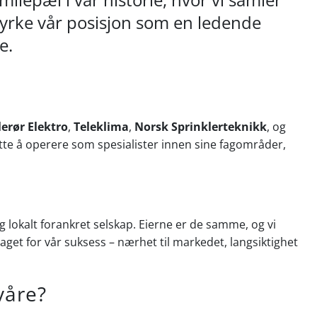
styrke vår posisjon som en ledende
e.
lerør Elektro
,
Teleklima
,
Norsk Sprinklerteknikk
, og
sette å operere som spesialister innen sine fagområder,
og lokalt forankret selskap. Eierne er de samme, og vi
get for vår suksess – nærhet til markedet, langsiktighet
våre?