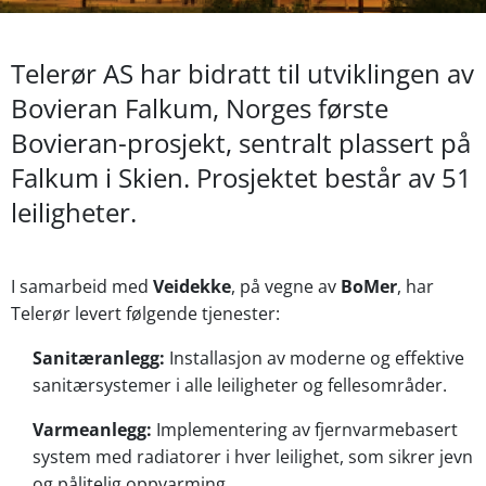
Telerør AS
har bidratt til utviklingen av
Bovieran Falkum
, Norges første
Bovieran-prosjekt, sentralt plassert på
Falkum i Skien. Prosjektet består av 51
leiligheter.
I samarbeid med
Veidekke
, på vegne av
BoMer
, har
Telerør levert følgende tjenester:
Sanitæranlegg:
Installasjon av moderne og effektive
sanitærsystemer i alle leiligheter og fellesområder.
Varmeanlegg:
Implementering av fjernvarmebasert
system med radiatorer i hver leilighet, som sikrer jevn
og pålitelig oppvarming.