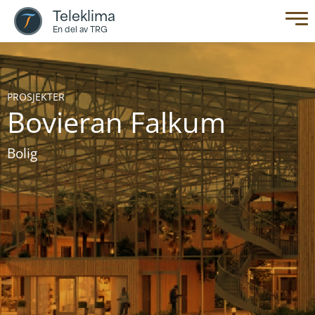
Teleklima
En del av TRG
PROSJEKTER
Bovieran Falkum
Bolig