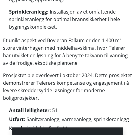
Sprinkleranlegg:
Installasjon av et omfattende
sprinkleranlegg for optimal brannsikkerhet i hele
bygningskomplekset.
Et unikt aspekt ved Bovieran Falkum er den 1 400 m²
store vinterhagen med middelhavsklima, hvor Telerør
har utviklet en løsning for å benytte takvann til vanning
av de frodige, eksotiske plantene.
Prosjektet ble overlevert i oktober 2024. Dette prosjektet
demonstrerer Telerørs kompetanse og engasjement i å
levere skreddersydde løsninger for moderne
boligprosjekter.
Antall leiligheter:
51
Utført:
Sanitæranlegg, varmeanlegg, sprinkleranlegg
Kunde:
Veidekke for BoMer