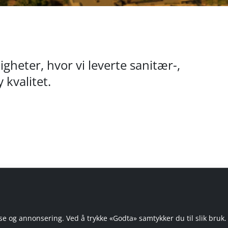
gheter, hvor vi leverte sanitær-,
 kvalitet.
e og annonsering. Ved å trykke «Godta» samtykker du til slik bruk.