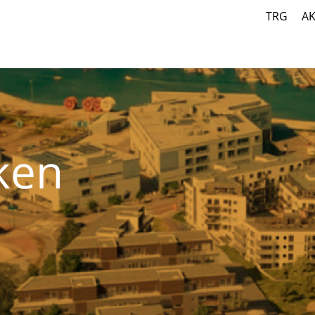
TRG
A
ken