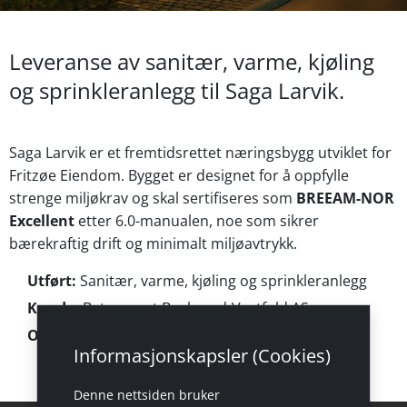
Leveranse av sanitær, varme, kjøling
og sprinkleranlegg til Saga Larvik.
Saga Larvik er et fremtidsrettet næringsbygg utviklet for
Fritzøe Eiendom. Bygget er designet for å oppfylle
strenge miljøkrav og skal sertifiseres som
BREEAM-NOR
Excellent
etter 6.0-manualen, noe som sikrer
bærekraftig drift og minimalt miljøavtrykk.
Utført:
Sanitær, varme, kjøling og sprinkleranlegg
Kunde:
Betonmast Buskerud-Vestfold AS
Overlevert:
Vinter 2025
Informasjonskapsler (Cookies)
Denne nettsiden bruker